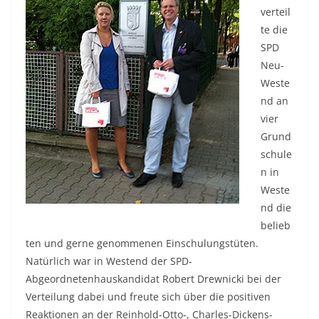
verteil
te die
SPD
Neu-
Weste
nd an
vier
Grund
schule
n in
Weste
nd die
belieb
ten und gerne genommenen Einschulungstüten.
Natürlich war in Westend der SPD-
Abgeordnetenhauskandidat Robert Drewnicki bei der
Verteilung dabei und freute sich über die positiven
Reaktionen an der Reinhold-Otto-, Charles-Dickens-