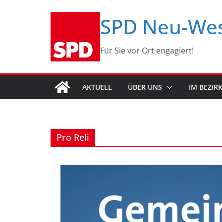
Zum
SPD Neu-We
Inhalt
springen
Für Sie vor Ort engagiert!
AKTUELL
ÜBER UNS
IM BEZIR
Pro Reli