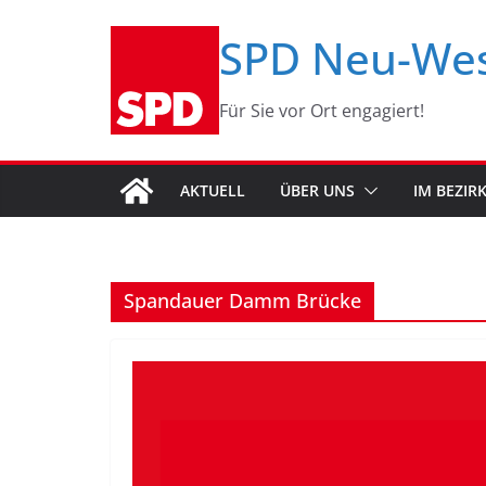
Zum
SPD Neu-We
Inhalt
springen
Für Sie vor Ort engagiert!
AKTUELL
ÜBER UNS
IM BEZIR
Spandauer Damm Brücke