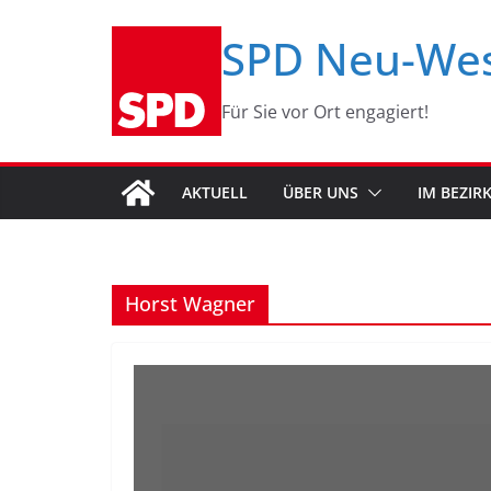
Zum
SPD Neu-We
Inhalt
springen
Für Sie vor Ort engagiert!
AKTUELL
ÜBER UNS
IM BEZIR
Horst Wagner