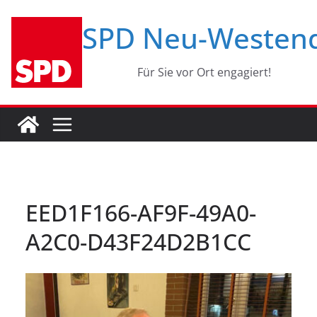
Zum
SPD Neu-Westen
Inhalt
springen
Für Sie vor Ort engagiert!
EED1F166-AF9F-49A0-
A2C0-D43F24D2B1CC